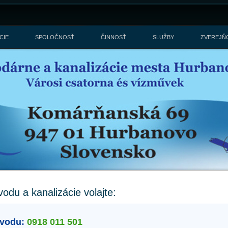
CIE
SPOLOČNOSŤ
ČINNOSŤ
SLUŽBY
ZVEREJŇ
odu a kanalizácie volajte:
ovodu:
0918 011 501