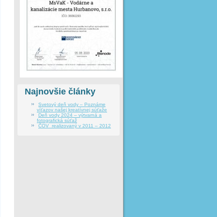
Najnovšie články
Svetový deň vody – Poznáme
víťazov našej kreatívnej súťaže
Deň vody 2024 – výtvarná a
fotografická súťaž
ČOV realizovaný v 2011 – 2012