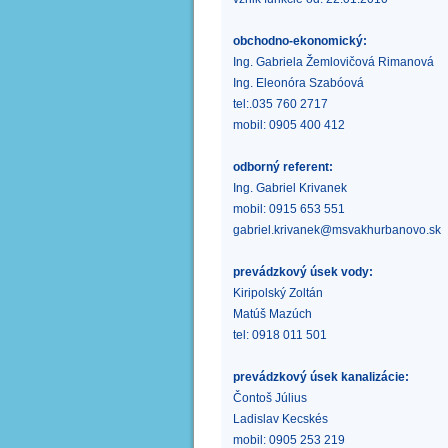
obchodno-ekonomický:
Ing. Gabriela Žemlovičová Rimanová
Ing. Eleonóra Szabóová
tel:.035 760 2717
mobil: 0905 400 412
odborný referent:
Ing. Gabriel Krivanek
mobil: 0915 653 551
gabriel.krivanek@msvakhurbanovo.sk
prevádzkový úsek vody:
Kiripolský Zoltán
Matúš Mazúch
tel: 0918 011 501
prevádzkový úsek kanalizácie:
Čontoš Július
Ladislav Kecskés
mobil: 0905 253 219