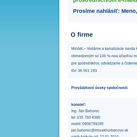
prostredníctvom e-mail
Prosíme nahlásiť:
Meno,
O firme
MsVaK – Vodárne a kanalizácie mesta H
obmedzeným so 100 %-nou účasťou mest
pre spotrebiteľov, odvádzanie a čisten
Ičo: 36 561 193
Prevádzkové úseky spoločnosti:
konateľ:
Ing. Ján Bahorec
tel:.035 760 4380
mobil: 0908799285
jan.bahorec@msvakhurbanovo.sk
vznik funkcie od: 22.01.2010