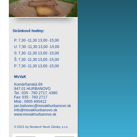
Stránkové hodiny:
P: 7,30 -11,30 13,00 -15,00
U: 7,30 -11,30 13,00 -15,00
S: 7,30 -11,30 13,00 -15,00
Š: 7,30 -11,30 13,00 -15,00
P: 7,30 -11,30 13,00 -15,00
MsVaK
Komárňanská 69
947 01 HURBANOVO
Tel.: 035 - 760 2717, 4380
Fax: 035 - 760 2717
Mob.: 0905 400412
jan.bahorec@msvakhurbanovo.sk
info@msvakhurbanovo.sk
www.msvakhurbanovo.sk
© 2021 by Novitech Nové Zámky, s.r.o.