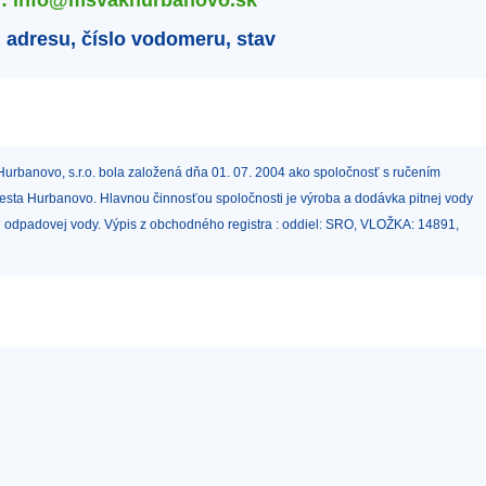
u: info@msvakhurbanovo.sk
 adresu, číslo vodomeru, stav
urbanovo, s.r.o. bola založená dňa 01. 07. 2004 ako spoločnosť s ručením
a Hurbanovo. Hlavnou činnosťou spoločnosti je výroba a dodávka pitnej vody
ie odpadovej vody. Výpis z obchodného registra : oddiel: SRO, VLOŽKA: 14891,