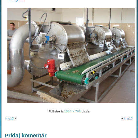
Full size is
1024 × 768
pixels
img12
»
«
img10
Pridaj komentár