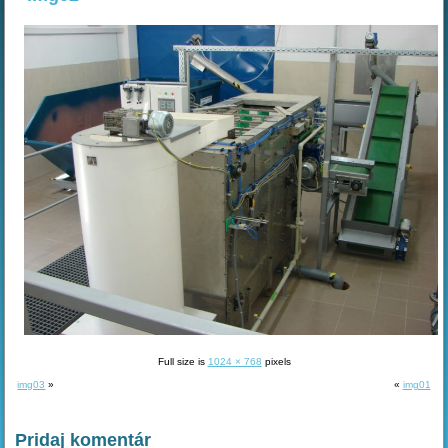
Full size is
1024 × 768
pixels
img03
»
«
img01
Pridaj komentár